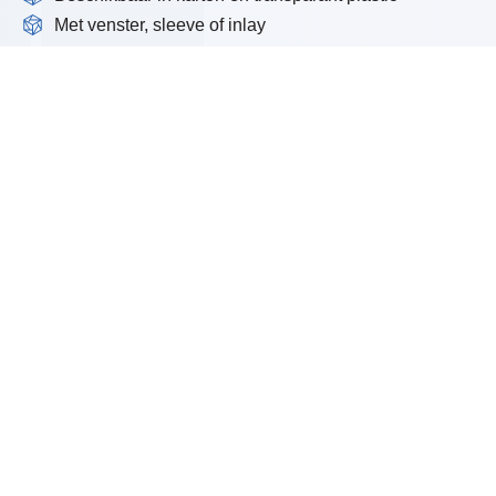
Met venster, sleeve of inlay
Veelzijdig en seizoensg
inzetbaar
De macarondoos is perfect voor:
Cadeauverpakkingen (verjaardag, huwelijk, relatiegesc
Retailverkoop en luxe etalagepresentatie
Feestdagen zoals Kerst, Pasen of Valentijn
Combinatieverpakkingen met andere patisserieproducte
Je hebt keuze uit diverse opties zoals full color bedr
folieaccenten, transparante vensters of een sleeve met