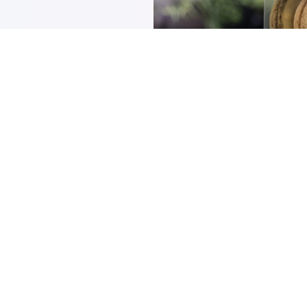
ericht
henk)
n
ukking, gouden
 merkidentiteit.